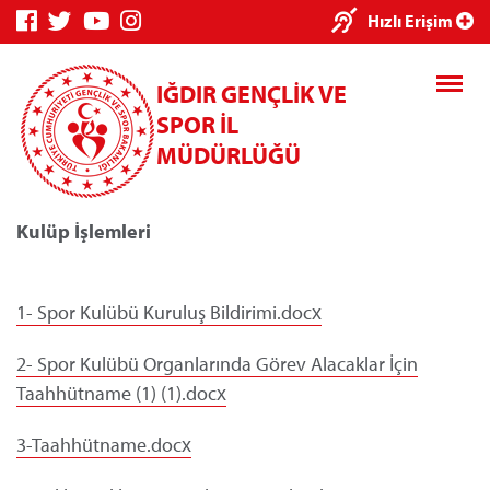
×
Hızlı Erişim
IĞDIR GENÇLİK VE
SPOR İL
MÜDÜRLÜĞÜ
Kulüp İşlemleri
Genç Bilgi
Spor Bilgi
Kredi/Yurt
Sistemi
Sistemi
İşlemleri
1- Spor Kulübü Kuruluş Bildirimi.docx
2- Spor Kulübü Organlarında Görev Alacaklar İçin
Taahhütname (1) (1).docx
Kredi/Yurt E-
Ödeme
3-Taahhütname.docx