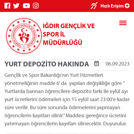
×
Hızlı Erişim
IĞDIR GENÇLİK VE
SPOR İL
MÜDÜRLÜĞÜ
YURT DEPOZİTO HAKINDA
06.09.2023
Genç Bilgi
Spor Bilgi
Kredi/Yurt
Sistemi
Sistemi
İşlemleri
Gençlik ve Spor Bakanlığı'nın Yurt Hizmetleri
yönetmeliğinin madde 6’ da yapılan değişikliğe göre "
Yurtlarda barınan öğrencilere depozito farkı ile eylül ayı
yurt ücretlerini ödemeleri için 15 eylül saat 23:00’e kadar
süre verilir. Bu süre sonunda ödemelerini yapmayan
Kredi/Yurt E-
öğrencilerin kayıtları silinir.” Maddesi gereğince ücretini
Ödeme
yatırmayan öğrencilerin kayıtları silinecektir. Duyurulur.